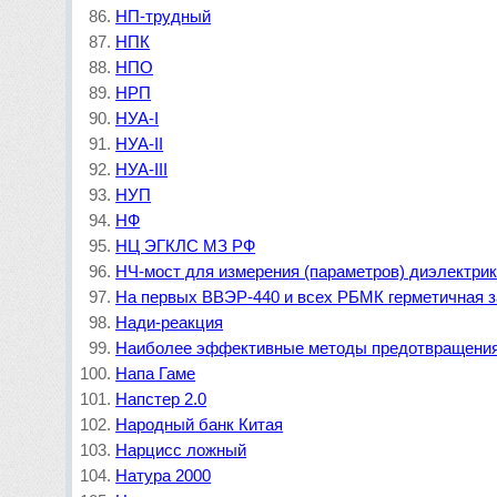
НП-трудный
НПК
НПО
НРП
НУА-I
НУА-II
НУА-III
НУП
НФ
НЦ ЭГКЛС МЗ РФ
НЧ-мост для измерения (параметров) диэлектри
На первых ВВЭР-440 и всех РБМК герметичная за
Нади-реакция
Наиболее эффективные методы предотвращения а
Напа Гаме
Напстер 2.0
Народный банк Китая
Нарцисс ложный
Натура 2000