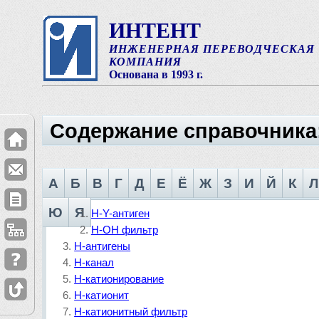
ИНТЕНТ
ИНЖЕНЕРНАЯ ПЕРЕВОДЧЕСКАЯ
КОМПАНИЯ
Основана в 1993 г.
Содержание справочника
А
Б
В
Г
Д
Е
Ё
Ж
З
И
Й
К
Л
Ю
Я
Н-Y-антиген
Н-ОН фильтр
Н-антигены
Н-канал
Н-катионирование
Н-катионит
Н-катионитный фильтр