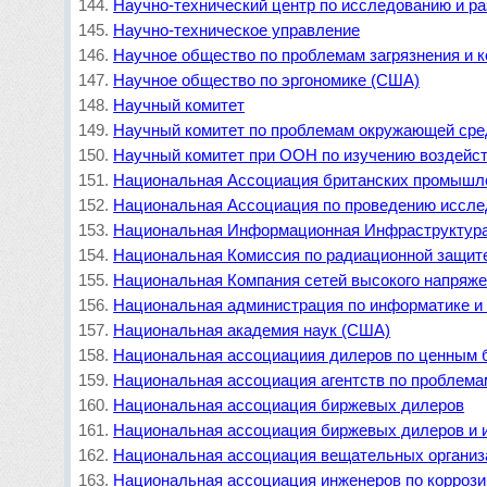
Научно-технический центр по исследованию и р
Научно-техническое управление
Научное общество по проблемам загрязнения и 
Научное общество по эргономике (США)
Научный комитет
Научный комитет по проблемам окружающей ср
Научный комитет при ООН по изучению воздейст
Национальная Ассоциация британских промышл
Национальная Ассоциация по проведению исслед
Национальная Информационная Инфраструктур
Национальная Комиссия по радиационной защит
Национальная Компания сетей высокого напряже
Национальная администрация по информатике и
Национальная академия наук (США)
Национальная ассоциациия дилеров по ценным 
Национальная ассоциация агентств по проблема
Национальная ассоциация биржевых дилеров
Национальная ассоциация биржевых дилеров и 
Национальная ассоциация вещательных органи
Национальная ассоциация инженеров по коррози