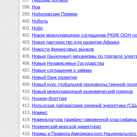
Ноа
Нобелевские Премии
Нобель
Нобл
Новое международное соглашение РКИК ООН по
Новое партнерство для развития Африки
Новости финансовых рынков
Новые (рыночные) механизмы по торговле элект
Новые Независимые Государства
Новые соглашения о займах
Новый банк развития
Новый курс глобальной продовольственной поли
Новый международный экономический порядок
Нозерн-блоттинг
Нользская лаборатория ядерной энергетики (СШ
Номекс
Номенклатура тарифно-таможенной классификац
Норвежский морской директорат
Нормы и Правила Американского Национального 