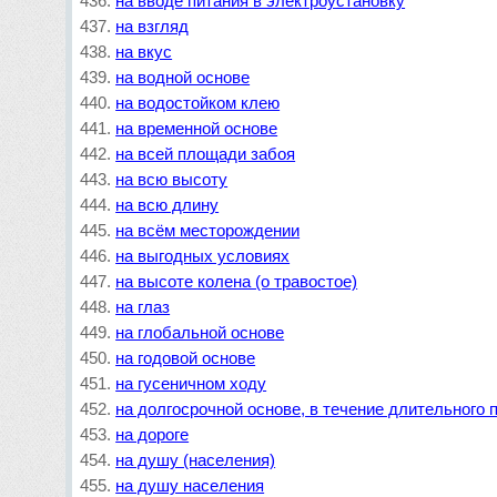
на вводе питания в электроустановку
на взгляд
на вкус
на водной основе
на водостойком клею
на временной основе
на всей площади забоя
на всю высоту
на всю длину
на всём месторождении
на выгодных условиях
на высоте колена (о травостое)
на глаз
на глобальной основе
на годовой основе
на гусеничном ходу
на долгосрочной основе, в течение длительного 
на дороге
на душу (населения)
на душу населения