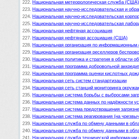
Национальная метеорологическая служба (США
Национальная научно-исследовательская и обра
Национальная научно-исследовательская корпор
Национальная научно-исследовательская лабор
Национальная нефтяная ассоциация
Национальная нефтяная ассоциация (США)
Национальная организация по информационным
Национальная организация реселлеров беспрово
Национальная политика и стратегия в области о
Национальная программа добровольной аккреди
Национальная программа оценки кислотных дож
Национальная сеть систем стандартизации
Национальная сеть станций мониторинга окруж
Национальная система борьбы с выбросами заг
Национальная система данных по надёжности у
Национальная система предотвращения загряз
Национальная система реагирования (на чрезвы
Национальная служба по обмену данными в обл
Национальная служба по обмену данными в обла
Национальная служба технической информации