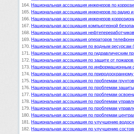
Национальная ассоциация инженеров по корроз
Национальная ассоциация инженеров по радио и
Национальная ассоциация инженеров-коррозион
Национальная ассоциация компьютерной безопа
Национальная ассоциация нефтепереработчико
Национальная ассоциация операторов телефонн
Национальная ассоциация по водным ресурсам
Национальная ассоциация по гидравлическим п
Национальная ассоциация по защите от пожаро
Национальная ассоциация по информационным 
Национальная ассоциация по природоохранному
Национальная ассоциация по проблемам грунто
Национальная ассоциация по проблемам защиты
Национальная ассоциация по проблемам освое
Национальная ассоциация по проблемам управл
Национальная ассоциация по проблемам управл
Национальная ассоциация по проблемам централ
Национальная ассоциация по улучшению водос
Национальная ассоциация по улучшению состо