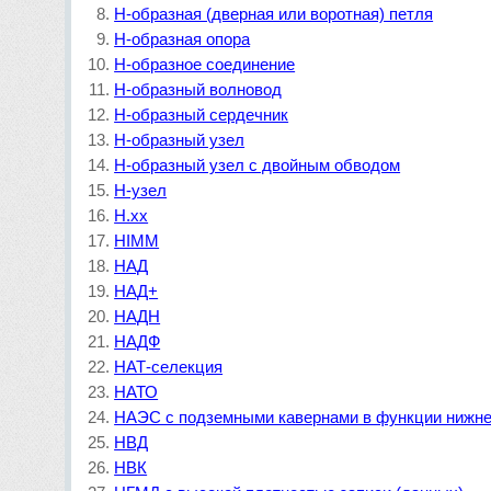
Н-образная (дверная или воротная) петля
Н-образная опора
Н-образное соединение
Н-образный волновод
Н-образный сердечник
Н-образный узел
Н-образный узел с двойным обводом
Н-узел
Н.хх
НIMM
НАД
НАД+
НАДH
НАДФ
НАТ-селекция
НАТО
НАЭС с подземными кавернами в функции нижне
НВД
НВК