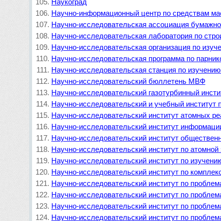
Наукоград
Научно-информационный центр по средствам ма
Научно-исследовательская ассоциация бумажно
Научно-исследовательская лаборатория по стро
Научно-исследовательская организация по изуч
Научно-исследовательская программа по парник
Научно-исследовательская станция по изучению
Научно-исследовательский бюллетень МВФ
Научно-исследовательский газотурбинный инсти
Научно-исследовательский и учебный институт 
Научно-исследовательский институт атомных ре
Научно-исследовательский институт информаци
Научно-исследовательский институт обществен
Научно-исследовательский институт по атомной
Научно-исследовательский институт по изучени
Научно-исследовательский институт по компле
Научно-исследовательский институт по проблем
Научно-исследовательский институт по проблем
Научно-исследовательский институт по проблем
Научно-исследовательский институт по пробле