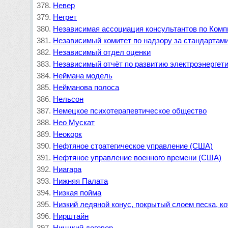
Невер
Негрет
Независимая ассоциация консультантов по Ком
Независимый комитет по надзору за стандарта
Независимый отдел оценки
Независимый отчёт по развитию электроэнергет
Неймана модель
Нейманова полоса
Нельсон
Немецкое психотерапевтическое общество
Нео Мускат
Неокорк
Нефтяное стратегическое управление (США)
Нефтяное управление военного времени (США)
Ниагара
Нижняя Палата
Низкая пойма
Низкий ледяной конус, покрытый слоем песка, ко
Нирштайн
Ниццкий договор