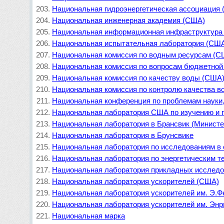
Национальная гидроэнергетическая ассоциация
Национальная инженерная академия (США)
Национальная информационная инфраструктура
Национальная испытательная лаборатория (СШ
Национальная комиссия по водным ресурсам (С
Национальная комиссия по вопросам бюджетной
Национальная комиссия по качеству воды (США
Национальная комиссия по контролю качества в
Национальная конференция по проблемам науки
Национальная лаборатория США по изучению и 
Национальная лаборатория в Брансвик (Министе
Национальная лаборатория в Брунсвике
Национальная лаборатория по исследованиям в 
Национальная лаборатория по энергетическим те
Национальная лаборатория прикладных исследов
Национальная лаборатория ускорителей (США)
Национальная лаборатория ускорителей им. Э.Ф
Национальная лаборатория ускорителей им. Эн
Национальная марка