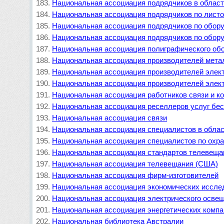
Национальная ассоциация подрядчиков в област
Национальная ассоциация подрядчиков по листо
Национальная ассоциация подрядчиков по обору
Национальная ассоциация подрядчиков по обору
Национальная ассоциация полиграфического об
Национальная ассоциация производителей мета
Национальная ассоциация производителей элек
Национальная ассоциация производителей элек
Национальная ассоциация работников связи и к
Национальная ассоциация реселлеров услуг бес
Национальная ассоциация связи
Национальная ассоциация специалистов в обла
Национальная ассоциация специалистов по охр
Национальная ассоциация стандартов телевеща
Национальная ассоциация телевещания (США)
Национальная ассоциация фирм-изготовителей
Национальная ассоциация экономических иссле
Национальная ассоциация электрического осве
Национальная ассоциация энергетических комп
Национальная библиотека Австралии