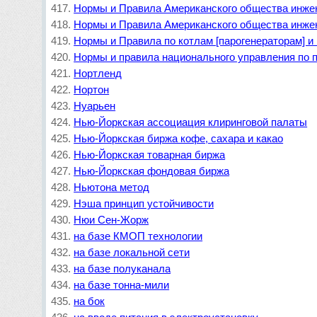
Нормы и Правила Американского общества инже
Нормы и Правила Американского общества инжен
Нормы и Правила по котлам [парогенераторам] и
Нормы и правила национального управления по 
Нортленд
Нортон
Нуарьен
Нью-Йоркская ассоциация клиринговой палаты
Нью-Йоркская биржа кофе, сахара и какао
Нью-Йоркская товарная биржа
Нью-Йоркская фондовая биржа
Ньютона метод
Нэша принцип устойчивости
Нюи Сен-Жорж
на базе КМОП технологии
на базе локальной сети
на базе полуканала
на базе тонна-мили
на бок