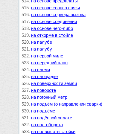
на основе предоплаты
на основе сеанса связи
на основе сервера вызова
на основе соединений
на основе чего-либо
на откорме в стойле
на палубе
на палубу
на первой миле
на передний план
на племя
на площадке
на поверхности земли
на повороте
на погонный метр
на подъём (о направлении сварки)
на подъёме
на подённой оплате
на пол-оборота
на полвысоты стойки