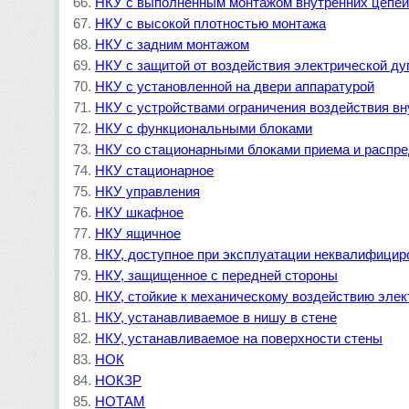
НКУ с выполненным монтажом внутренних цепе
НКУ с высокой плотностью монтажа
НКУ с задним монтажом
НКУ с защитой от воздействия электрической ду
НКУ с установленной на двери аппаратурой
НКУ с устройствами ограничения воздействия вн
НКУ с функциональными блоками
НКУ со стационарными блоками приема и распре
НКУ стационарное
НКУ управления
НКУ шкафное
НКУ ящичное
НКУ, доступное при эксплуатации неквалифицир
НКУ, защищенное с передней стороны
НКУ, стойкие к механическому воздействию элек
НКУ, устанавливаемое в нишу в стене
НКУ, устанавливаемое на поверхности стены
НОК
НОКЗР
НОТАМ