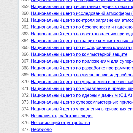
Национальный центр испытаний ядерных реакто
Национальный центр исследований атмосферы 
Национальный центр контроля загрязнения атм
Национальный центр по безопасности и надёжно
Национальный центр по восстановлению природ
Национальный центр по защите компьютерных с
Национальный центр по исследованию климата 
Национальный центр по компьютерной защите
Национальный центр по приложениям для супер
Национальный центр по разработке программног
Национальный центр по уменьшению ядерной оп
Национальный центр по управлению в чрезвыча
Национальный центр по управлению в чрезвыча
Национальный центр по ядерным данным (США)
Национальный центр суперкомпьютерных прило
Национальный центр управления в кризисных с
Не включать, работают люди!
Не зависящий от устройства
Неббиоло