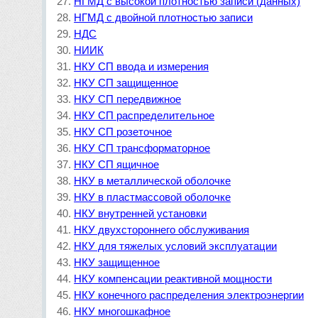
НГМД с высокой плотностью записи (данных)
НГМД с двойной плотностью записи
НДС
НИИК
НКУ СП ввода и измерения
НКУ СП защищенное
НКУ СП передвижное
НКУ СП распределительное
НКУ СП розеточное
НКУ СП трансформаторное
НКУ СП ящичное
НКУ в металлической оболочке
НКУ в пластмассовой оболочке
НКУ внутренней установки
НКУ двухстороннего обслуживания
НКУ для тяжелых условий эксплуатации
НКУ защищенное
НКУ компенсации реактивной мощности
НКУ конечного распределения электроэнергии
НКУ многошкафное