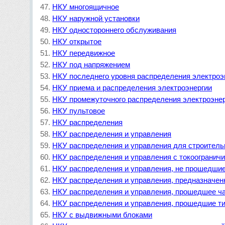
НКУ многоящичное
НКУ наружной установки
НКУ одностороннего обслуживания
НКУ открытое
НКУ передвижное
НКУ под напряжением
НКУ последнего уровня распределения электроэ
НКУ приема и распределения электроэнергии
НКУ промежуточного распределения электроэне
НКУ пультовое
НКУ распределения
НКУ распределения и управления
НКУ распределения и управления для строител
НКУ распределения и управления с токоограни
НКУ распределения и управления, не прошедши
НКУ распределения и управления, предназначен
НКУ распределения и управления, прошедшее ч
НКУ распределения и управления, прошедшие т
НКУ с выдвижными блоками