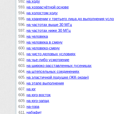
на ходу
на хозрасчётной основе
на холостом ходу
на хранении у третьего лица до выполнения усл
на частотах выше 30 МГц
на частотах ниже 30 МГц
на человека
на человека в смену
на человеко-смену
на чисто деловых условиях
на чье-либо усмотрение
на широко расставленных гусеницах
на штепсельных соединениях
на эластичной подушке (ЖК-экран)
на этапе выполнения
на юг
на юго-восток
на юго-запад
на-гора
набафит