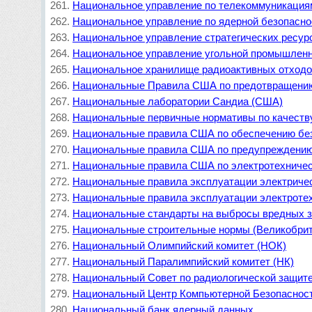
Национальное управление по телекоммуникация
Национальное управление по ядерной безопасн
Национальное управление стратегических ресур
Национальное управление угольной промышленн
Национальное хранилище радиоактивных отход
Национальные Правила США по предотвращени
Национальные лаборатории Сандиа (США)
Национальные первичные нормативы по качеств
Национальные правила США по обеспечению без
Национальные правила США по предупреждению
Национальные правила США по электротехниче
Национальные правила эксплуатации электриче
Национальные правила эксплуатации электроте
Национальные стандарты на выбросы вредных 
Национальные строительные нормы (Великобрит
Национальный Олимпийский комитет (НОК)
Национальный Паралимпийский комитет (НК)
Национальный Совет по радиологической защит
Национальный Центр Компьютерной Безопасно
Национальный банк ядерный данных