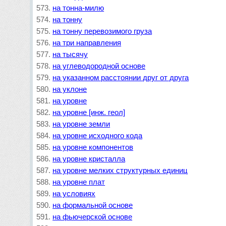
на тонна-милю
на тонну
на тонну перевозимого груза
на три направления
на тысячу
на углеводородной основе
на указанном расстоянии друг от друга
на уклоне
на уровне
на уровне [инж. геол]
на уровне земли
на уровне исходного кода
на уровне компонентов
на уровне кристалла
на уровне мелких структурных единиц
на уровне плат
на условиях
на формальной основе
на фьючерской основе