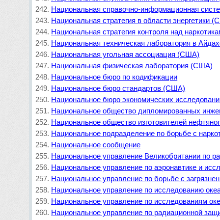
Национальная справочно-информационная систе
Национальная стратегия в области энергетики (
Национальная стратегия контроля над наркотика
Национальная техническая лаборатория в Айда
Национальная угольная ассоциация (США)
Национальная физическая лаборатория (США)
Национальное бюро по кодификации
Национальное бюро стандартов (США)
Национальное бюро экономических исследован
Национальное общество дипломированных инже
Национальное общество изготовителей нефтяно
Национальное подразделение по борьбе с нарко
Национальное сообщение
Национальное управление Великобритании по р
Национальное управление по аэронавтике и исс
Национальное управление по борьбе с загрязне
Национальное управление по исследованию оке
Национальное управление по исследованиям ок
Национальное управление по радиационной защ