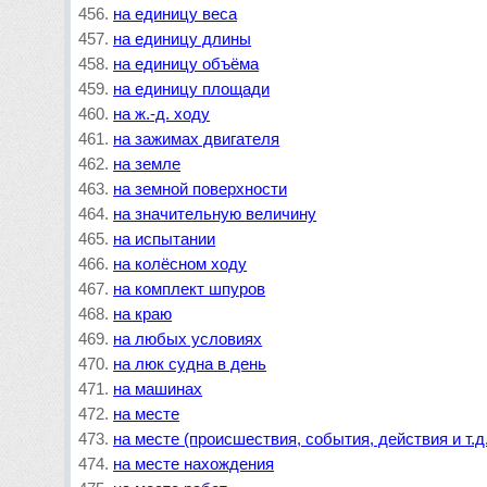
на единицу веса
на единицу длины
на единицу объёма
на единицу площади
на ж.-д. ходу
на зажимах двигателя
на земле
на земной поверхности
на значительную величину
на испытании
на колёсном ходу
на комплект шпуров
на краю
на любых условиях
на люк судна в день
на машинах
на месте
на месте (происшествия, события, действия и т.д.
на месте нахождения