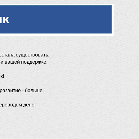
естала существовать.
ри вашей поддержке.
к!
 развитие - больше.
ереводом денег: