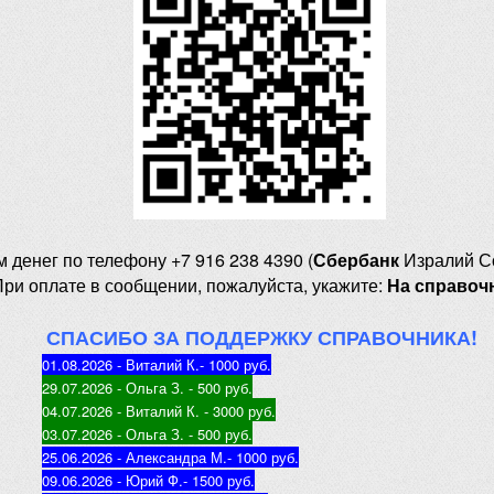
м денег
по телефону +7 916 238 4390 (
Сбербанк
Изралий С
При оплате в сообщении, пожалуйста, укажите:
На справоч
СПАСИБО ЗА ПОДДЕРЖКУ СПРАВОЧНИКА!
01.08.2026 - Виталий К.
- 1000 руб
.
29.07.2026 - Ольга З
. - 500 руб.
04.07.2026 - Виталий К
. - 3000 руб.
03.07.2026 - Ольга З
. - 500 руб.
25.06.2026 - Александра М.
- 1000 руб.
09.06.2026 - Юрий Ф.
- 1500 руб.