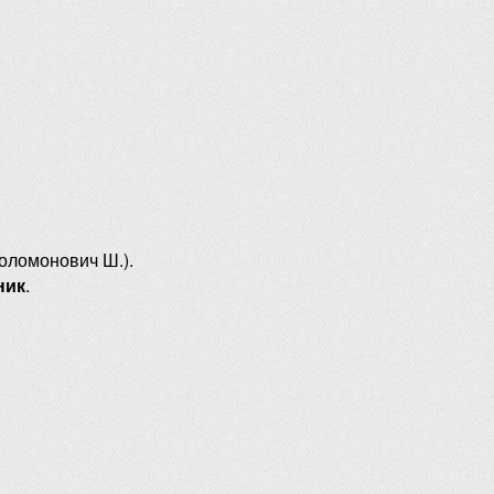
оломонович Ш.).
ник
.