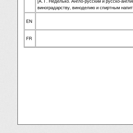
[А. Г. Неделько. Англо-русский и русско-англ
виноградарству, виноделию и спиртным напит
EN
FR