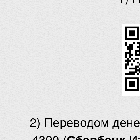
2) Переводом ден
4390 (
И
Сбербанк