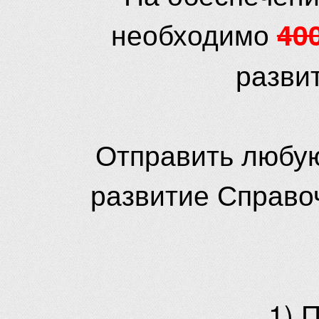
необходимо
40
разви
Отправить любую
развитие Справо
1) 