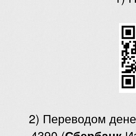
2) Переводом ден
4390 (
И
Сбербанк