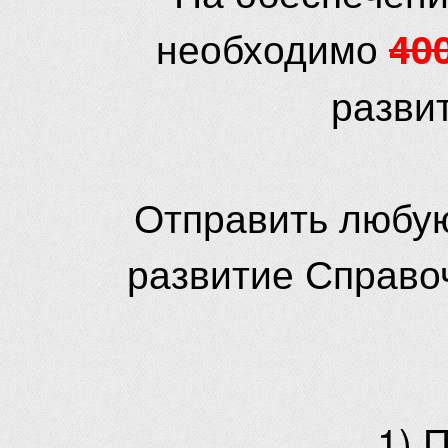
необходимо
40
разви
Отправить любую
развитие Справо
1) 