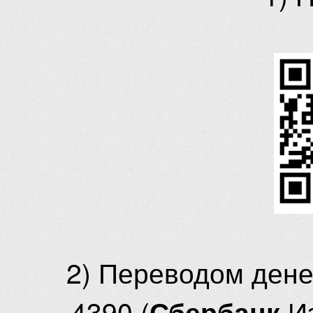
2) Переводом ден
4390 (
И
Сбербанк