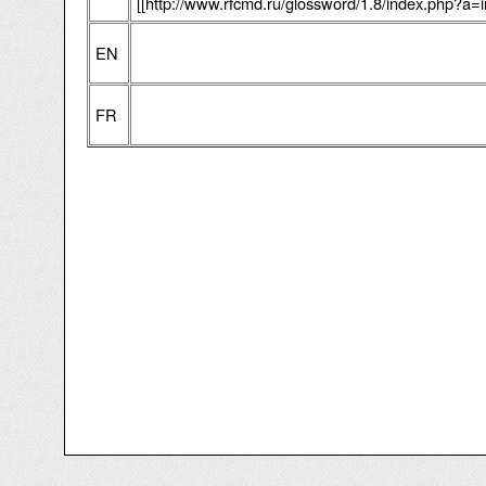
[[http://www.rfcmd.ru/glossword/1.8/index.php?a=
EN
FR