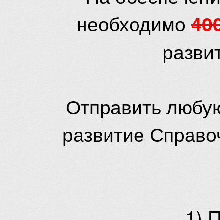
необходимо
40
разви
Отправить любую
развитие Справо
1) 