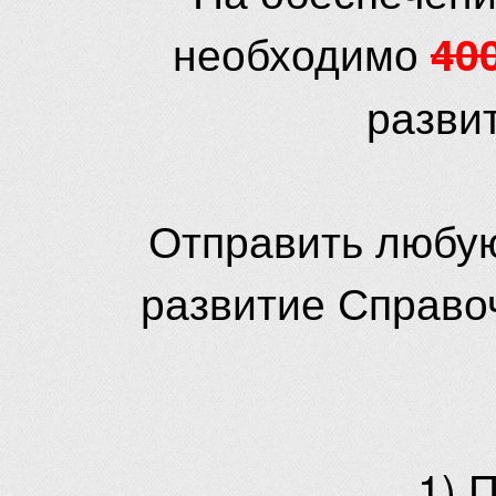
необходимо
40
разви
Отправить любую
развитие Справо
1) 