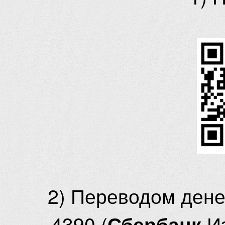
2) Переводом ден
4390 (
И
Сбербанк