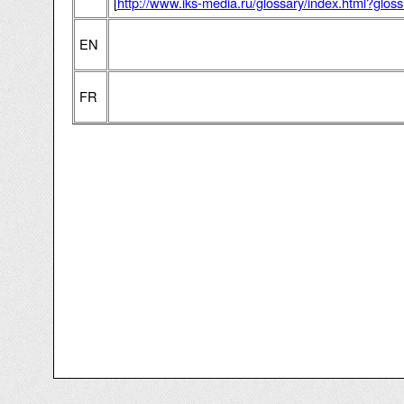
[
http://www.iks-media.ru/glossary/index.html?glo
EN
FR