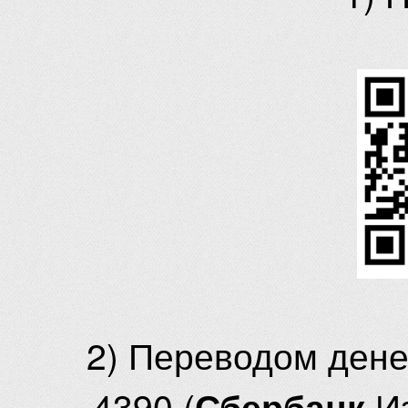
2) Переводом ден
4390 (
И
Сбербанк