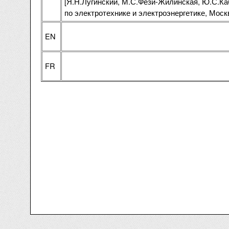
[Я.Н.Лугинский, М.С.Фези-Жилинская, Ю.С.Ка
по электротехнике и электроэнергетике, Москв
EN
FR