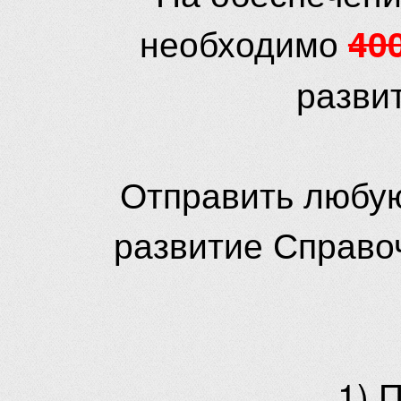
необходимо
40
разви
Отправить любую
развитие Справо
1) 