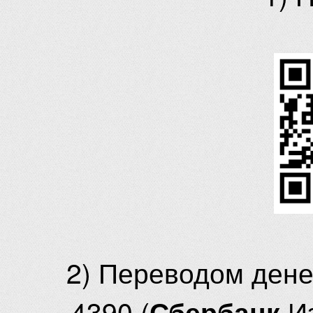
2) Переводом ден
4390 (
И
Сбербанк