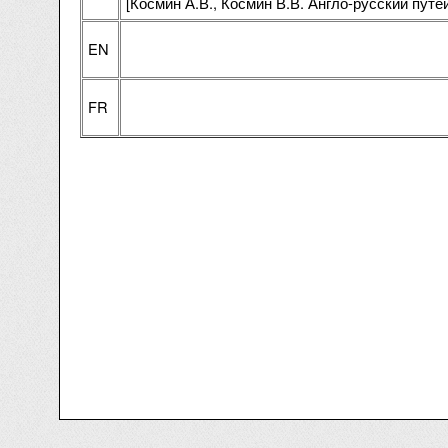
[Космин А.В., Космин В.В. Англо-русский пут
EN
FR