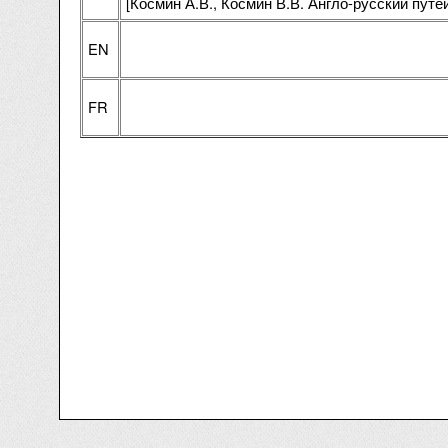
[Космин А.В., Космин В.В. Англо-русский пут
EN
FR