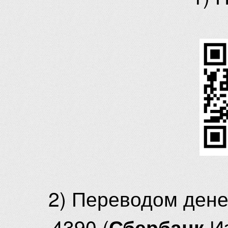
2) Переводом ден
4390 (
И
Сбербанк