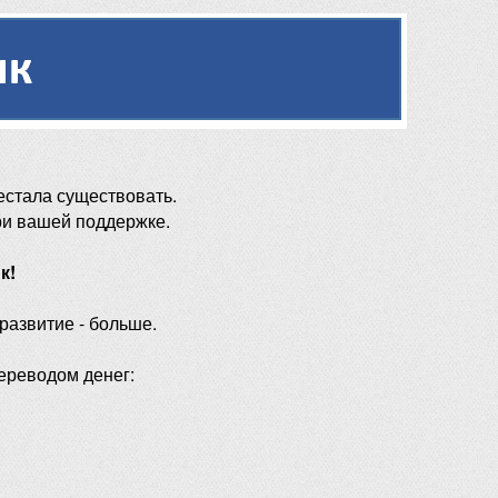
естала существовать.
ри вашей поддержке.
к!
 развитие - больше.
ереводом денег: