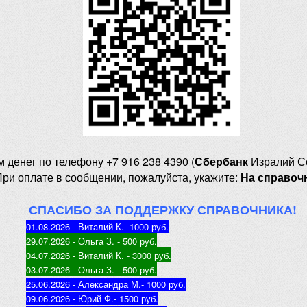
м денег
по телефону +7 916 238 4390 (
Сбербанк
Изралий С
При оплате в сообщении, пожалуйста, укажите:
На справоч
СПАСИБО ЗА ПОДДЕРЖКУ СПРАВОЧНИКА!
01.08.2026 - Виталий К.
- 1000 руб
.
29.07.2026 - Ольга З
. - 500 руб.
04.07.2026 - Виталий К
. - 3000 руб.
03.07.2026 - Ольга З
. - 500 руб.
25.06.2026 - Александра М.
- 1000 руб.
09.06.2026 - Юрий Ф.
- 1500 руб.