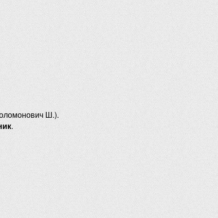
оломонович Ш.).
ник
.