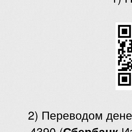
2) Переводом ден
4390 (
И
Сбербанк