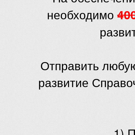
необходимо
40
разви
Отправить любую
развитие Справо
1) 