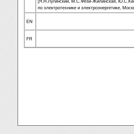
[Я.Н.Лугинский, М.С.Фези-Жилинская, Ю.С.Ка
по электротехнике и электроэнергетике, Москв
EN
FR