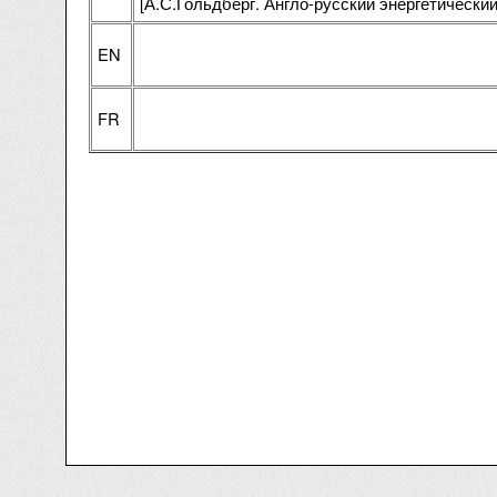
[А.С.Гольдберг. Англо-русский энергетический 
EN
FR