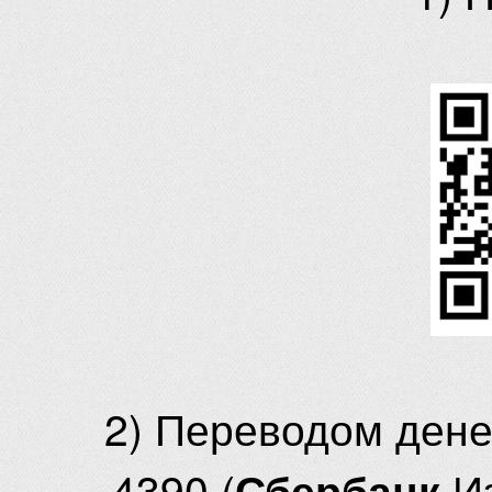
2) Переводом ден
4390 (
И
Сбербанк