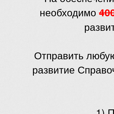
необходимо
40
разви
Отправить любую
развитие Справо
1) 