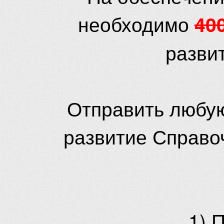
необходимо
40
разви
Отправить любую
развитие Справо
1) 