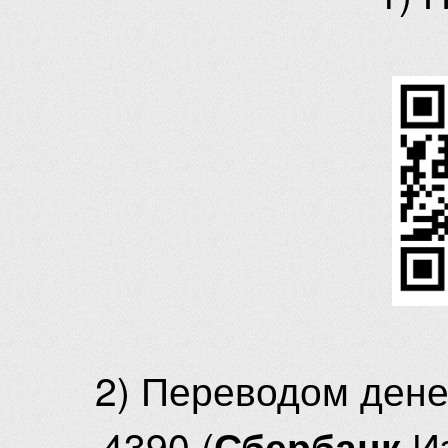
2) Переводом ден
4390 (
И
Сбербанк