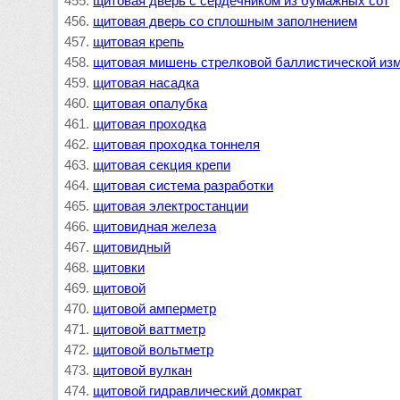
щитовая дверь с сердечником из бумажных сот
щитовая дверь со сплошным заполнением
щитовая крепь
щитовая мишень стрелковой баллистической изм
щитовая насадка
щитовая опалубка
щитовая проходка
щитовая проходка тоннеля
щитовая секция крепи
щитовая система разработки
щитовая электростанции
щитовидная железа
щитовидный
щитовки
щитовой
щитовой амперметр
щитовой ваттметр
щитовой вольтметр
щитовой вулкан
щитовой гидравлический домкрат