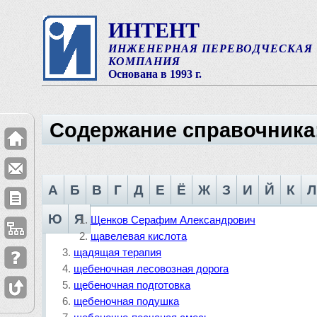
ИНТЕНТ
ИНЖЕНЕРНАЯ ПЕРЕВОДЧЕСКАЯ
КОМПАНИЯ
Основана в 1993 г.
Содержание справочника
А
Б
В
Г
Д
Е
Ё
Ж
З
И
Й
К
Л
Ю
Я
Щенков Серафим Александрович
щавелевая кислота
щадящая терапия
щебеночная лесовозная дорога
щебеночная подготовка
щебеночная подушка