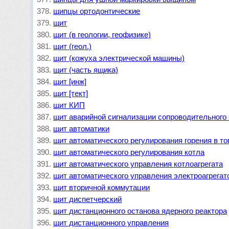
щипцы ортодонтические
щит
щит (в геологии, геофизике)
щит (геол.)
щит (кожуха электрической машины)
щит (часть ящика)
щит [инж]
щит [тект]
щит КИП
щит аварийной сигнализации сопроводительного 
щит автоматики
щит автоматического регулирования горения в то
щит автоматического регулирования котла
щит автоматического управления котлоагрегата
щит автоматического управления электроагрегат
щит вторичной коммутации
щит диспетчерский
щит дистанционного останова ядерного реактора
щит дистанционного управления