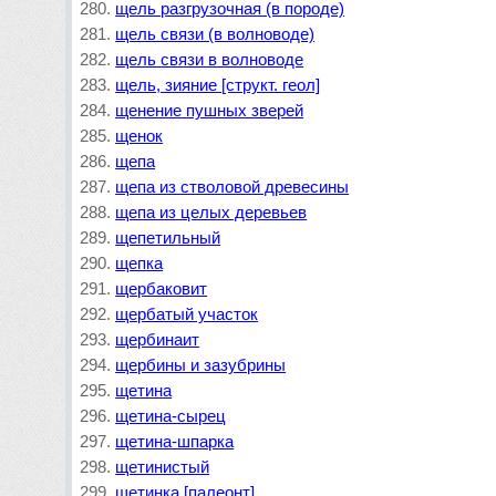
щель разгрузочная (в породе)
щель связи (в волноводе)
щель связи в волноводе
щель, зияние [структ. геол]
щенение пушных зверей
щенок
щепа
щепа из стволовой древесины
щепа из целых деревьев
щепетильный
щепка
щербаковит
щербатый участок
щербинаит
щербины и зазубрины
щетина
щетина-сырец
щетина-шпарка
щетинистый
щетинка [палеонт]