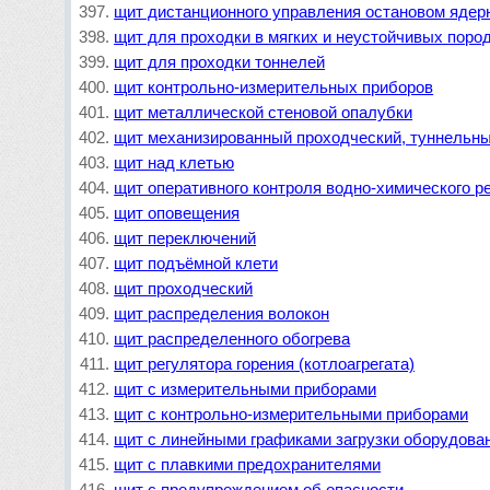
щит дистанционного управления остановом ядерн
щит для проходки в мягких и неустойчивых пород
щит для проходки тоннелей
щит контрольно-измерительных приборов
щит металлической стеновой опалубки
щит механизированный проходческий, туннельн
щит над клетью
щит оперативного контроля водно-химического р
щит оповещения
щит переключений
щит подъёмной клети
щит проходческий
щит распределения волокон
щит распределенного обогрева
щит регулятора горения (котлоагрегата)
щит с измерительными приборами
щит с контрольно-измерительными приборами
щит с линейными графиками загрузки оборудов
щит с плавкими предохранителями