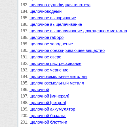
щелочно-сульфидная гипотеза
щелочноводный
щелочное выпаривание
щелочное выщелачивание
щелочное выщелачивание драгоценного металл
щелочное габбро
щелочное заводнение
щелочное обезжиривающее вещество
щелочное озеро
щелочное растрескивание
щелочное чернение
щелочноземельные металлы
щелочноземельный металл
щелочной
щелочной [минерал]
щелочной [петрол]
щелочной аккумулятор
щелочной базальт
щелочной блоттинг