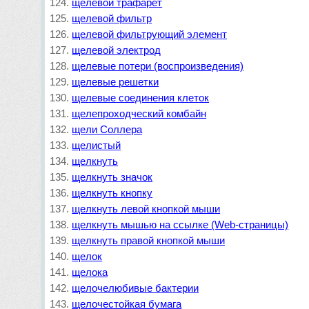
щелевой трафарет
щелевой фильтр
щелевой фильтрующий элемент
щелевой электрод
щелевые потери (воспроизведения)
щелевые решетки
щелевые соединения клеток
щелепроходческий комбайн
щели Соллера
щелистый
щелкнуть
щелкнуть значок
щелкнуть кнопку
щелкнуть левой кнопкой мыши
щелкнуть мышью на ссылке (Web-страницы)
щелкнуть правой кнопкой мыши
щелок
щелока
щелочелюбивые бактерии
щелочестойкая бумага