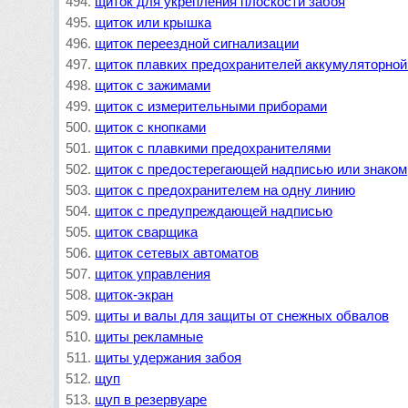
щиток для укрепления плоскости забоя
щиток или крышка
щиток переездной сигнализации
щиток плавких предохранителей аккумуляторной
щиток с зажимами
щиток с измерительными приборами
щиток с кнопками
щиток с плавкими предохранителями
щиток с предостерегающей надписью или знаком
щиток с предохранителем на одну линию
щиток с предупреждающей надписью
щиток сварщика
щиток сетевых автоматов
щиток управления
щиток-экран
щиты и валы для защиты от снежных обвалов
щиты рекламные
щиты удержания забоя
щуп
щуп в резервуаре