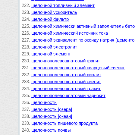
щелочной топливный элемент
щелочной ускоритель
щелочной фильтр
щелочной химически активный заполнитель бето
щелочной химический источник тока
щелочной эквивалент по оксиду натрия (цементо
щелочной электролит
щелочной элемент 
щелочнополевошпатовый гранит
щелочнополевошпатовый кварцевый сиенит
щелочнополевошпатовый риолит
щелочнополевошпатовый сиенит
щелочнополевошпатовый трахит
щелочнополевошпатовый чарнокит
щелочность
щелочность [озера]
щелочность [океан]
щелочность пищевого продукта
щелочность почвы