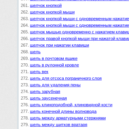
щелчок кнопкой
щелчок кнопкой мыши
щелчок кнопкой мыши с одновременным нажатие
щелчок кнопкой мыши с одновременным нажатием
щелчок мышью одновременно с нажатием клавиш
щелчок правой кнопкой мыши при нажатой клавиш
щелчок при нажатии клавиши
щель
щель в почтовом ящике
щель в рулонной кровле
щель век
щель для отсоса пограничного слоя
щель для удаления пены
щель зарубная
щель заусенечная
щель клиноподобной, клиновидной кости
щель конечной длины волновода
щель между арматурными стержнями
щель между щитков вратаря