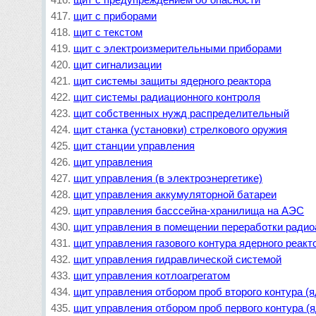
щит с предупреждением об опасности
щит с приборами
щит с текстом
щит с электроизмерительными приборами
щит сигнализации
щит системы защиты ядерного реактора
щит системы радиационного контроля
щит собственных нужд распределительный
щит станка (установки) стрелкового оружия
щит станции управления
щит управления
щит управления (в электроэнергетике)
щит управления аккумуляторной батареи
щит управления басссейна-хранилища на АЭС
щит управления в помещении переработки радио
щит управления газового контура ядерного реакт
щит управления гидравлической системой
щит управления котлоагрегатом
щит управления отбором проб второго контура (я
щит управления отбором проб первого контура (я