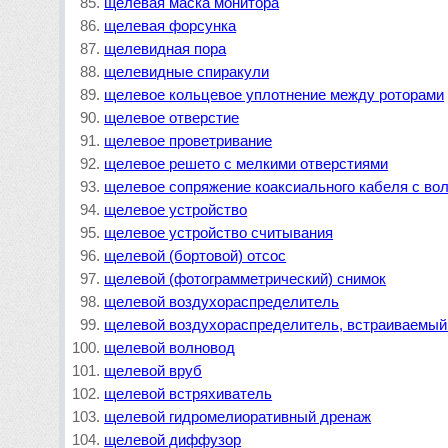
щелевая маска монитора
щелевая форсунка
щелевидная пора
щелевидные спиракули
щелевое кольцевое уплотнение между роторами
щелевое отверстие
щелевое проветривание
щелевое решето с мелкими отверстиями
щелевое сопряжение коаксиального кабеля с во
щелевое устройство
щелевое устройство считывания
щелевой (бортовой) отсос
щелевой (фотограмметрический) снимок
щелевой воздухораспределитель
щелевой воздухораспределитель, встраиваемый 
щелевой волновод
щелевой вруб
щелевой встряхиватель
щелевой гидромелиоративный дренаж
щелевой диффузор