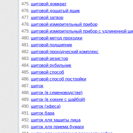
щитовой домкрат
щитовой дощатый ящик
щитовой затвор
щитовой измерительный прибор
щитовой измерительный прибор с удлиненной ш
щитовой метод проходки
щитовой подшипник
щитовой проходческий комплекс
щитовой резистор
щитовой рубильник
щитовой способ
щитовой способ постройки
щиток
щиток (в семеноводстве)
щиток (в хоккее с шайбой)
щиток (эфеса)
щиток бара
щиток для защиты лица
щиток для приема бумаги