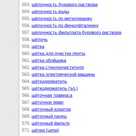
щёлочность бурового раствора
щёлочность воды
щёлочность по метилоранжу
щёлочность по фенолфталеину
щёлочность фильтрата бурового раствора
щёлочь
щётка
щётка для очистки ленты
щётка обойщика
щётка стеклоочистителя
щётка электрической машины
щёткодержатель
щёткодержатель (эл.)
щёточная траверса
щёточное ярмо
щёточный аэратор
щёточный палец
щёточный фильтр
щёчки (цепи)