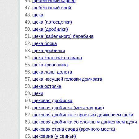
щебёночный карьер
щебёночный слой
щека
щека (автосцепки)
щека (дробилки)
щека (кабельного) барабана
щека блока
щека дробилки
щека коленчатого вала
щека кривошипа
щека лапы долота
щека несущей головки домкрата
щека остряка
щеки
щековая дробилка
щековая дробилка (металлургия)
щековая дробилка с простым движением щеки
щековая дробилка со сложным движением щеки
щековая стена свода (арочного моста)
щековина (у свиньи)