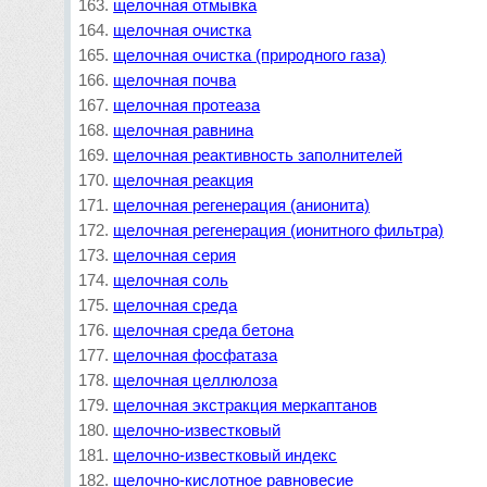
щелочная отмывка
щелочная очистка
щелочная очистка (природного газа)
щелочная почва
щелочная протеаза
щелочная равнина
щелочная реактивность заполнителей
щелочная реакция
щелочная регенерация (анионита)
щелочная регенерация (ионитного фильтра)
щелочная серия
щелочная соль
щелочная среда
щелочная среда бетона
щелочная фосфатаза
щелочная целлюлоза
щелочная экстракция меркаптанов
щелочно-известковый
щелочно-известковый индекс
щелочно-кислотное равновесие