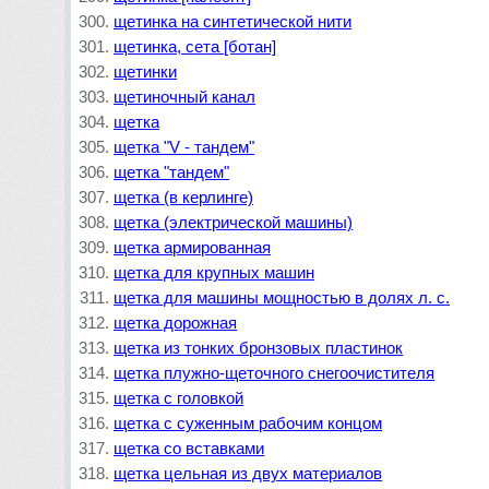
щетинка на синтетической нити
щетинка, сета [ботан]
щетинки
щетиночный канал
щетка
щетка "V - тандем"
щетка "тандем"
щетка (в керлинге)
щетка (электрической машины)
щетка армированная
щетка для крупных машин
щетка для машины мощностью в долях л. с.
щетка дорожная
щетка из тонких бронзовых пластинок
щетка плужно-щеточного снегоочистителя
щетка с головкой
щетка с суженным рабочим концом
щетка со вставками
щетка цельная из двух материалов