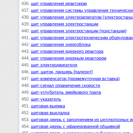
щит управления реактором
щит управления системы управления техническ
щит управления электроагрегатом (электростанц
щит управления электростанции
щит управления электростанции (подстанции)
щит управления электротехническим оборудова
щит управления энергоблока
щит управления ядерного реактора
щит управления ядерным реактором
щит электродвигателя
щит, щиток, панцирь [палеонт]
щит-компенсатор (промежуточная вставка)
щит-сигнал ограничения скорости
щит-углубитель змейкового трала
щит-указатель
щитовая выемка
щитовая выкладка
щитовая дверь с заполнением из целлюлозных во
щитовая дверь с офанерованной обшивкой