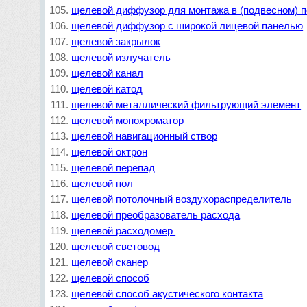
щелевой диффузор для монтажа в (подвесном) п
щелевой диффузор с широкой лицевой панелью
щелевой закрылок
щелевой излучатель
щелевой канал
щелевой катод
щелевой металлический фильтрующий элемент
щелевой монохроматор
щелевой навигационный створ
щелевой октрон
щелевой перепад
щелевой пол
щелевой потолочный воздухораспределитель
щелевой преобразователь расхода
щелевой расходомер 
щелевой световод 
щелевой сканер
щелевой способ
щелевой способ акустического контакта