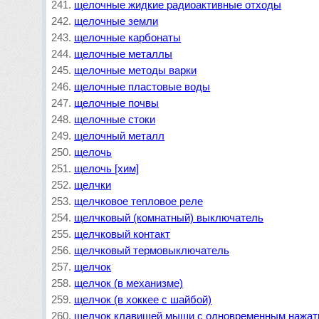
щелочные жидкие радиоактивные отходы
щелочные земли
щелочные карбонаты
щелочные металлы
щелочные методы варки
щелочные пластовые воды
щелочные почвы
щелочные стоки
щелочный металл
щелочь
щелочь [хим]
щелчки
щелчковое тепловое реле
щелчковый (комнатный) выключатель
щелчковый контакт
щелчковый термовыключатель
щелчок
щелчок (в механизме)
щелчок (в хоккее с шайбой)
щелчок клавишей мыши с одновременным нажатие