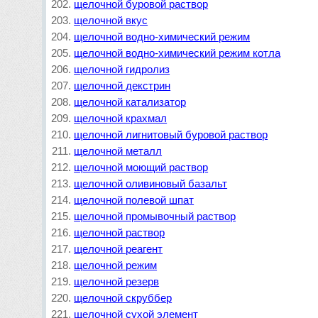
щелочной буровой раствор
щелочной вкус
щелочной водно-химический режим
щелочной водно-химический режим котла
щелочной гидролиз
щелочной декстрин
щелочной катализатор
щелочной крахмал
щелочной лигнитовый буровой раствор
щелочной металл
щелочной моющий раствор
щелочной оливиновый базальт
щелочной полевой шпат
щелочной промывочный раствор
щелочной раствор
щелочной реагент
щелочной режим
щелочной резерв
щелочной скруббер
щелочной сухой элемент