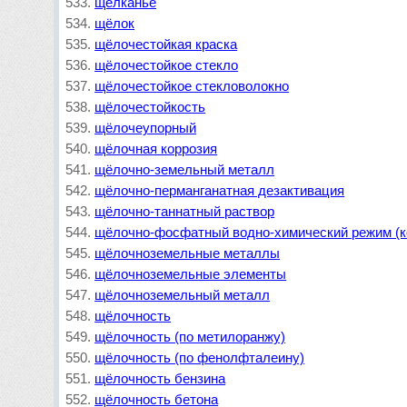
щёлканье
щёлок
щёлочестойкая краска
щёлочестойкое стекло
щёлочестойкое стекловолокно
щёлочестойкость
щёлочеупорный
щёлочная коррозия
щёлочно-земельный металл
щёлочно-перманганатная дезактивация
щёлочно-таннатный раствор
щёлочно-фосфатный водно-химический режим (к
щёлочноземельные металлы
щёлочноземельные элементы
щёлочноземельный металл
щёлочность
щёлочность (по метилоранжу)
щёлочность (по фенолфталеину)
щёлочность бензина
щёлочность бетона