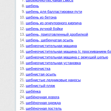
щебеночно-песчаная смесь
щебень
щебень для балластировки пути
щебень из бетона
щебень из огнеупорного кирпича
щебень ручной бойки
щебень, приготовленный дробилкой
щебень, щебенчатая осыпь
щебнеочистительная машина
щебнеочистительная машина (с просеиванием б
щебнеочистительная машина с режущей цепью
щебнеочистительная установка
щебнеочистка
щебнистая осыпь
щебнистые ледниковые наносы
щебнистый пляж
щебёнка
щебёночная дорога
щебёночная одежда
щебёночная постель