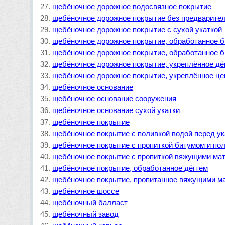
щебёночное дорожное водосвязное покрытие
щебёночное дорожное покрытие без предварител
щебёночное дорожное покрытие с сухой укаткой
щебёночное дорожное покрытие, обработанное 
щебёночное дорожное покрытие, обработанное 
щебёночное дорожное покрытие, укреплённое дё
щебёночное дорожное покрытие, укреплённое ц
щебёночное основание
щебёночное основание сооружения
щебёночное основание сухой укатки
щебёночное покрытие
щебёночное покрытие c поливкой водой перед ук
щебёночное покрытие с пропиткой битумом и пол
щебёночное покрытие с пропиткой вяжущими ма
щебёночное покрытие, обработанное дёгтем
щебёночное покрытие, пропитанное вяжущими м
щебёночное шоссе
щебёночный балласт
щебёночный завод