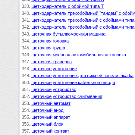
щеткодержатель с обоймой типа Т
щеткодержатель трехобоймный "тандем" с обойм
щеткодержатель трехобоймный с обоймами типа
щеткодержатель трехобоймный с обоймами типа
щеточная бутылкомоечная машина
щеточная головка
щеточная груша
щеточная моечная автомобильная установка
щеточная траверса
щеточное уплотнение
щеточное уплотнение для нижней панели шкафа
щеточное уплотнение кабельного ввода
щеточное устройство
щеточное устройство считывания
щеточный автомат
щеточный анод
щеточный аппарат
щеточный блок
щеточный контакт