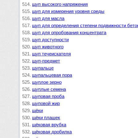
щуп высокого напряжения
щуп для измерения уровня среды
щуп для масла
щуп для определения степени подвижности бето
щуп для опробования концентрата
щуп доступности
щуп животного
щуп течеискателя
щуп-предмет
щупальце
щупальцевая пора
щуплое зерно
щуплые семена
щуповая проба
щуповой жир
щёки
щёки плашек
щёковая врубка
щёковая дробилка