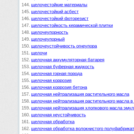
щелочестойкие материалы
щелочестойкий асбест
щелочестойкий фоторезист
щелочестойкость керамической плитки
щелочеупорность
щелочеупорный
щелочеустойчивость огнеупора
щелочи
щелочная аккумуляторная батарея
щелочная буферная жидкость
щелочная горная порода
щелочная коррозия
щелочная коррозия бетона
щелочная нейтрализация растительного масла
щелочная нейтрализация растительного масла в
щелочная нейтрализация хлопкового масла эму
щелочная неустойчивость
щелочная обработка
щелочная обработка волокнистого полуфабрика