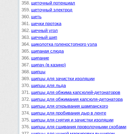
щеточный потенциал
щеточный электрод
щеть
щечки протока
щечный угол
щечный шип
щиколотка голеностопного узла
щипаная слюда
щипание
щипач (в казино)
щипцы
щипцы для зачистки изоляции
щипцы для льда
щипцы для обжима капсюлей-детонаторов
щипцы для обжимания капсюля-детонатора
щипцы для открывания шампанского
щипцы для пробивания дыр в ленте
щипцы для снятия и зачистки изоляции
щипцы для сшивания проволочными скобами
щипцы для ушной маркировки выщипом