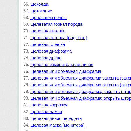
щеколда
щекотание
щелевание почвы
щелеватая горная порода
щелевая антенна
щелевая антенна (рад. тех.)
щелевая горелка
щелевая диафрагма
щелевая дрена
щелевая измерительная линия
щелевая или объемная диафрагма
щелевая или объемная диафрагма закрыта (закр
щелевая или объемная диафрагма открыта (откр
щелевая или объемная диафрагма; закрыть штор
щелевая или объемная диафрагма; открыть штор
щелевая коррозия
щелевая лампа
щелевая линия передачи
щелевая маска (монитора)