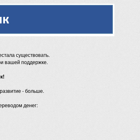
естала существовать.
ри вашей поддержке.
к!
 развитие - больше.
ереводом денег: