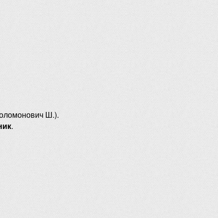
оломонович Ш.).
ник
.