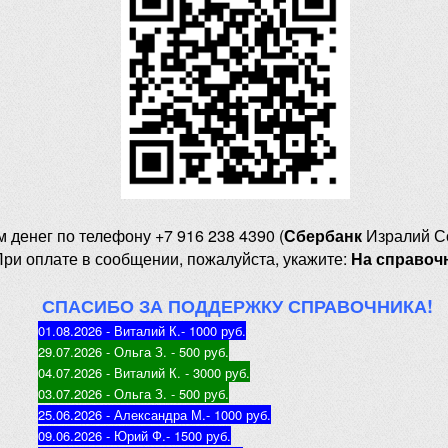
м денег
по телефону +7 916 238 4390 (
Сбербанк
Изралий С
При оплате в сообщении, пожалуйста, укажите:
На справоч
СПАСИБО ЗА ПОДДЕРЖКУ СПРАВОЧНИКА!
01.08.2026 - Виталий К.
- 1000 руб
.
29.07.2026 - Ольга З
. - 500 руб.
04.07.2026 - Виталий К
. - 3000 руб.
03.07.2026 - Ольга З
. - 500 руб.
25.06.2026 - Александра М.
- 1000 руб.
09.06.2026 - Юрий Ф.
- 1500 руб.