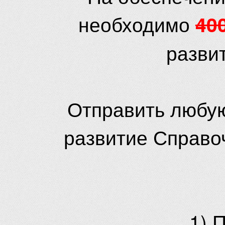
необходимо
40
разви
Отправить любую
развитие Справо
1) 