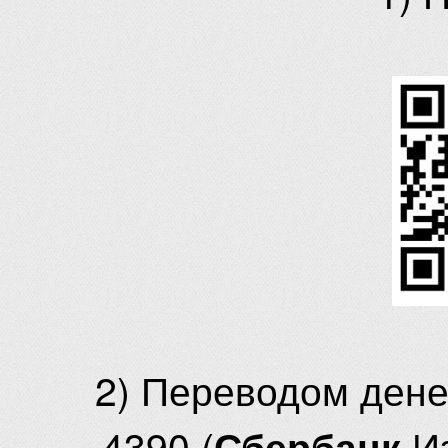
2) Переводом ден
4390 (
И
Сбербанк