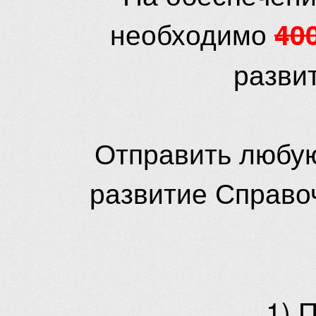
необходимо
40
разви
Отправить любую
развитие Справо
1) 