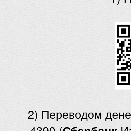
2) Переводом ден
4390 (
И
Сбербанк