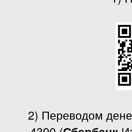
2) Переводом ден
4390 (
И
Сбербанк