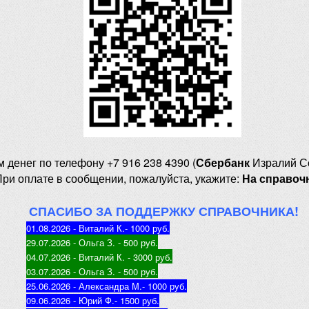
м денег
по телефону +7 916 238 4390 (
Сбербанк
Изралий С
При оплате в сообщении, пожалуйста, укажите:
На справоч
СПАСИБО ЗА ПОДДЕРЖКУ СПРАВОЧНИКА!
01.08.2026 - Виталий К.
- 1000 руб
.
29.07.2026 - Ольга З
. - 500 руб.
04.07.2026 - Виталий К
. - 3000 руб.
03.07.2026 - Ольга З
. - 500 руб.
25.06.2026 - Александра М.
- 1000 руб.
09.06.2026 - Юрий Ф.
- 1500 руб.