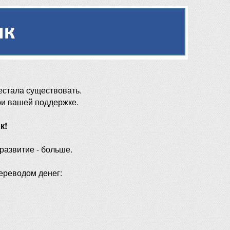
естала существовать.
ри вашей поддержке.
к!
 развитие - больше.
ереводом денег: