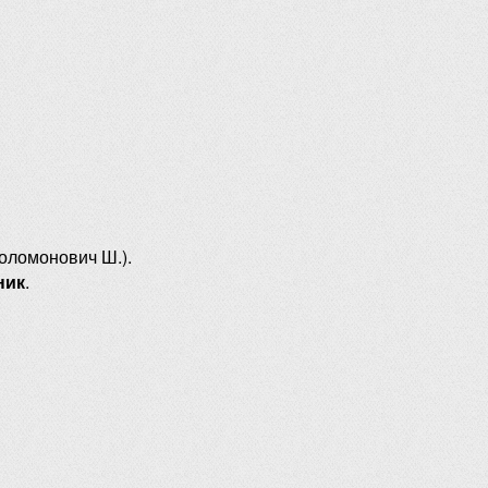
оломонович Ш.).
ник
.