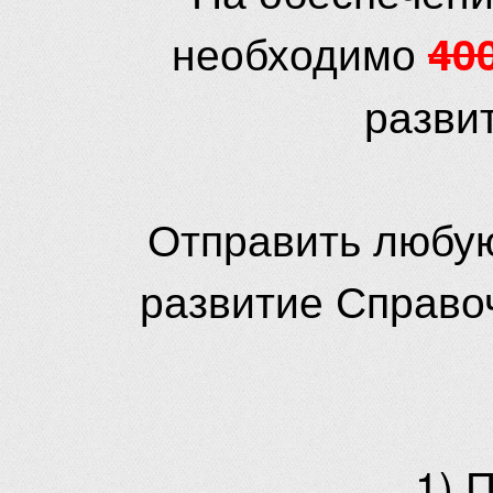
необходимо
40
разви
Отправить любую
развитие Справо
1) 