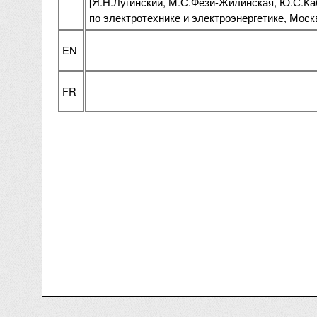
[Я.Н.Лугинский, М.С.Фези-Жилинская, Ю.С.Ка
по электротехнике и электроэнергетике, Москва
EN
FR