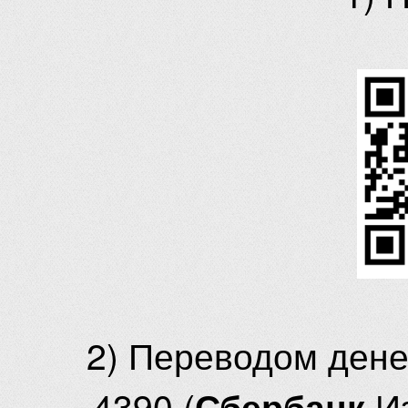
2) Переводом ден
4390 (
И
Сбербанк