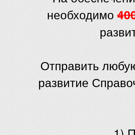
необходимо
40
разви
Отправить любую
развитие Справо
1) 