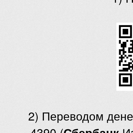
2) Переводом ден
4390 (
И
Сбербанк