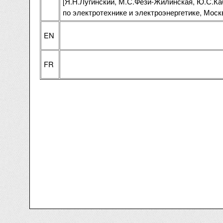
[Я.Н.Лугинский, М.С.Фези-Жилинская, Ю.С.Ка
по электротехнике и электроэнергетике, Москва
EN
FR