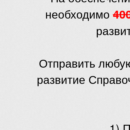
необходимо
40
разви
Отправить любую
развитие Справо
1) 