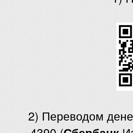
2) Переводом ден
4390 (
И
Сбербанк