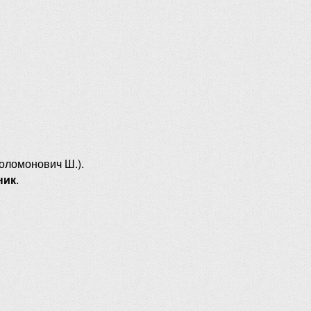
оломонович Ш.).
ник
.