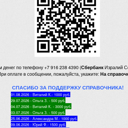
м денег
по телефону +7 916 238 4390 (
Сбербанк
Изралий С
При оплате в сообщении, пожалуйста, укажите:
На справоч
СПАСИБО ЗА ПОДДЕРЖКУ СПРАВОЧНИКА!
01.08.2026 - Виталий К.
- 1000 руб
.
29.07.2026 - Ольга З
. - 500 руб.
04.07.2026 - Виталий К
. - 3000 руб.
03.07.2026 - Ольга З
. - 500 руб.
25.06.2026 - Александра М.
- 1000 руб.
09.06.2026 - Юрий Ф.
- 1500 руб.