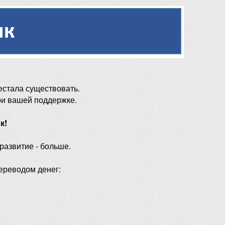
естала существовать.
ри вашей поддержке.
к!
 развитие - больше.
ереводом денег: