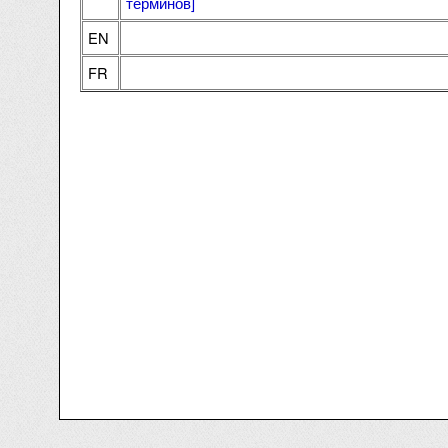
терминов
]
EN
FR