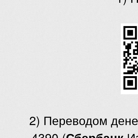
2) Переводом ден
4390 (
И
Сбербанк