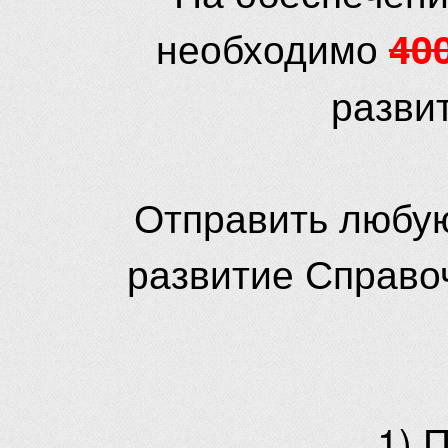
необходимо
40
разви
Отправить любую
развитие Справо
1) 