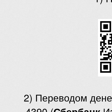
2) Переводом ден
4390 (
И
Сбербанк