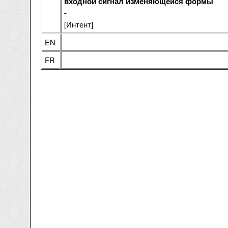
входной сигнал изменяющейся формы
-
[Интент]
EN
FR