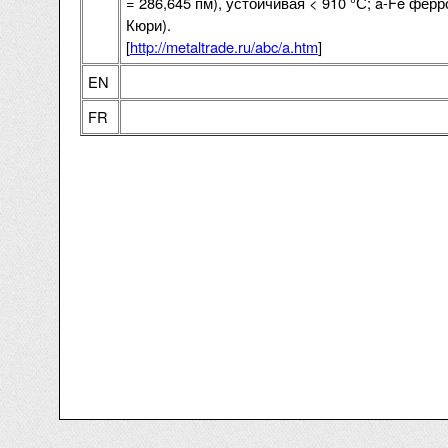
= 286,645 пм), устойчивая < 910 °С; a-Fe ферр
Кюри).
[
http://metaltrade.ru/abc/a.htm
]
EN
FR