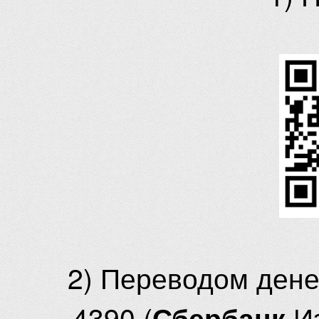
2) Переводом ден
4390 (
И
Сбербанк