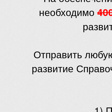
необходимо
40
разви
Отправить любую
развитие Справо
1) 