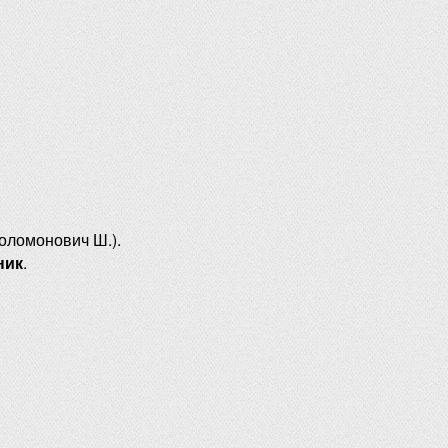
оломонович Ш.).
ник
.