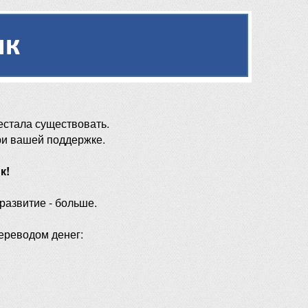
естала существовать.
ри вашей поддержке.
к!
 развитие - больше.
ереводом денег: