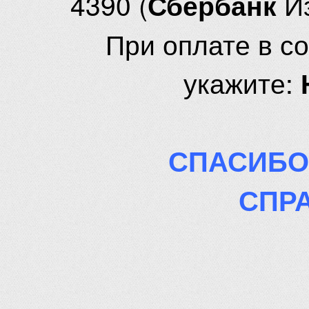
4390 (
И
Сбербанк
При оплате в с
укажите:
СПАСИБО
СПР