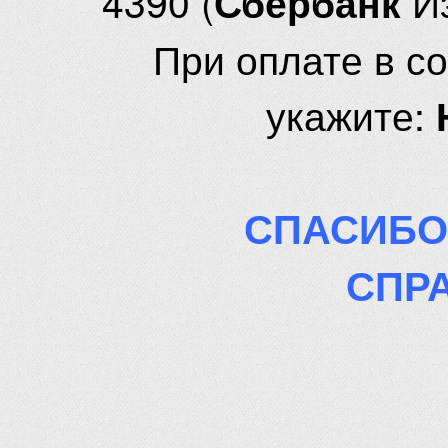
4390 (
И
Сбербанк
При оплате в с
укажите:
СПАСИБО
СПР