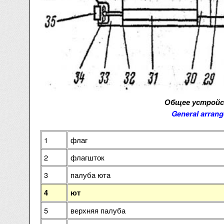
Общее устройс
General arrang
1
флаг
2
флагшток
3
палуба юта
4
ют
5
верхняя палуба