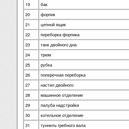
19
бак
20
форпик
21
цепной ящик
22
переборка форпика
23
танк двойного дна
24
трюм
25
рубка
26
поперечная переборка
27
настил двойного
28
машинное отделение
29
палуба надстройки
30
котельное отделение
31
туннель гребного вала