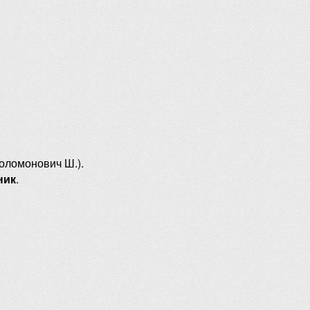
оломонович Ш.).
ник
.