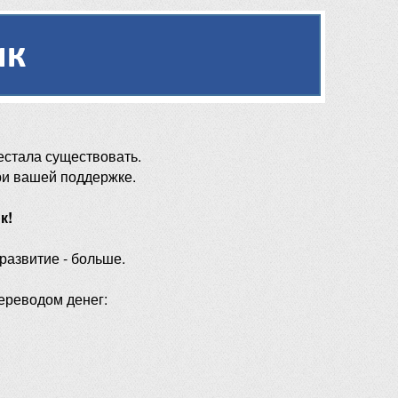
естала существовать.
ри вашей поддержке.
к!
 развитие - больше.
ереводом денег: