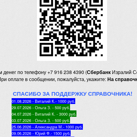
м денег
по телефону +7 916 238 4390 (
Сбербанк
Изралий С
При оплате в сообщении, пожалуйста, укажите:
На справоч
СПАСИБО ЗА ПОДДЕРЖКУ СПРАВОЧНИКА!
01.08.2026 - Виталий К.
- 1000 руб
.
29.07.2026 - Ольга З
. - 500 руб.
04.07.2026 - Виталий К
. - 3000 руб.
03.07.2026 - Ольга З
. - 500 руб.
25.06.2026 - Александра М.
- 1000 руб.
09.06.2026 - Юрий Ф.
- 1500 руб.