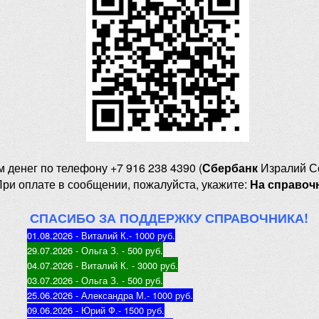
м денег
по телефону +7 916 238 4390 (
Сбербанк
Изралий С
При оплате в сообщении, пожалуйста, укажите:
На справоч
СПАСИБО ЗА ПОДДЕРЖКУ СПРАВОЧНИКА!
01.08.2026 - Виталий К.
- 1000 руб
.
29.07.2026 - Ольга З
. - 500 руб.
04.07.2026 - Виталий К
. - 3000 руб.
03.07.2026 - Ольга З
. - 500 руб.
25.06.2026 - Александра М.
- 1000 руб.
09.06.2026 - Юрий Ф.
- 1500 руб.