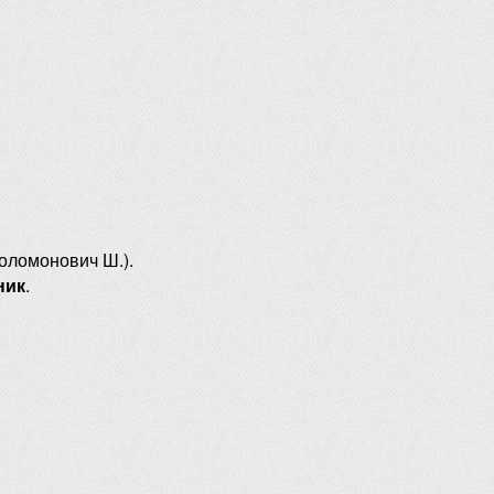
оломонович Ш.).
ник
.