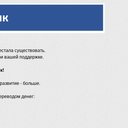
естала существовать.
ри вашей поддержке.
к!
 развитие - больше.
ереводом денег: