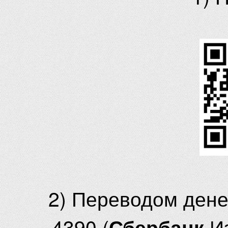
2) Переводом ден
4390 (
И
Сбербанк