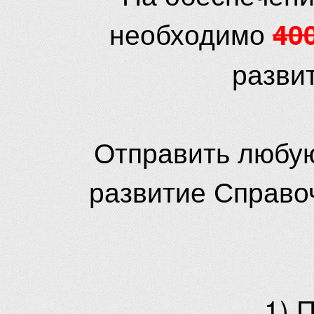
необходимо
40
разви
Отправить любую
развитие Справо
1) 