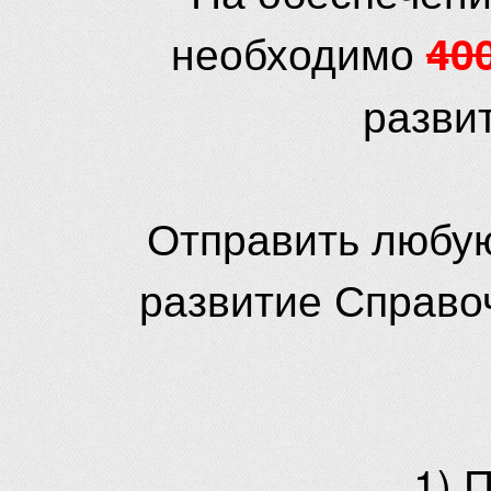
необходимо
40
разви
Отправить любую
развитие Справо
1) 