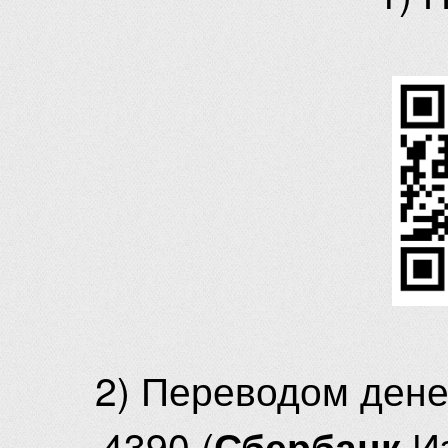
2) Переводом ден
4390 (
И
Сбербанк