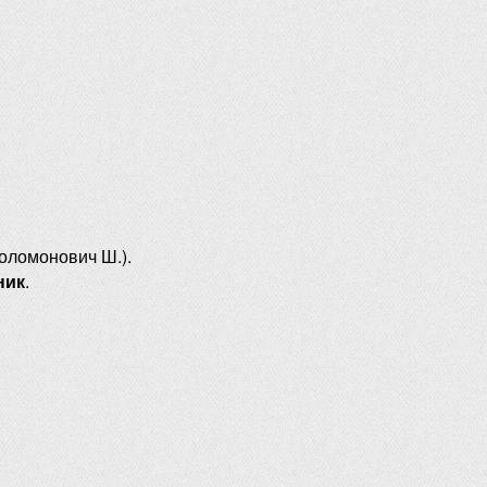
оломонович Ш.).
ник
.