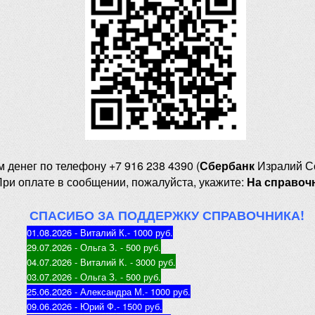
м денег
по телефону +7 916 238 4390 (
Сбербанк
Изралий С
При оплате в сообщении, пожалуйста, укажите:
На справоч
СПАСИБО ЗА ПОДДЕРЖКУ СПРАВОЧНИКА!
01.08.2026 - Виталий К.
- 1000 руб
.
29.07.2026 - Ольга З
. - 500 руб.
04.07.2026 - Виталий К
. - 3000 руб.
03.07.2026 - Ольга З
. - 500 руб.
25.06.2026 - Александра М.
- 1000 руб.
09.06.2026 - Юрий Ф.
- 1500 руб.