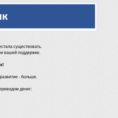
естала существовать.
ри вашей поддержке.
к!
 развитие - больше.
ереводом денег: