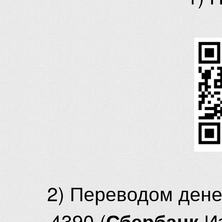
2) Переводом ден
4390 (
И
Сбербанк