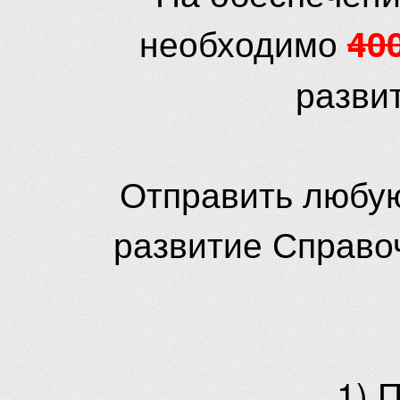
необходимо
40
разви
Отправить любую
развитие Справо
1) 