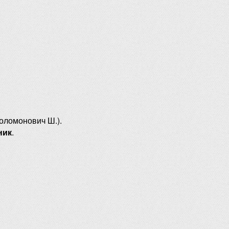
оломонович Ш.).
ник
.