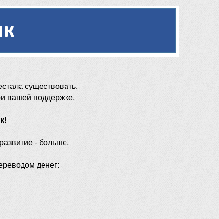
естала существовать.
ри вашей поддержке.
к!
 развитие - больше.
ереводом денег: