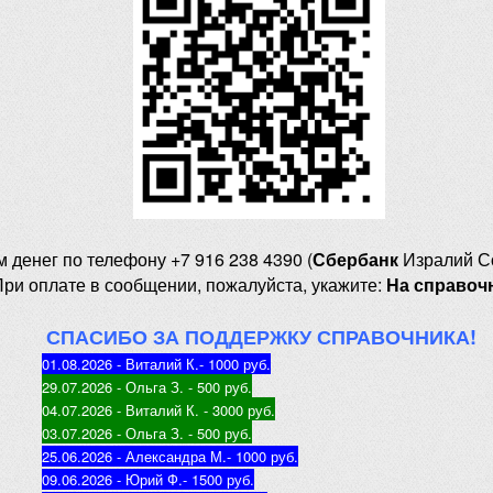
м денег
по телефону +7 916 238 4390 (
Сбербанк
Изралий С
При оплате в сообщении, пожалуйста, укажите:
На справоч
СПАСИБО ЗА ПОДДЕРЖКУ СПРАВОЧНИКА!
01.08.2026 - Виталий К.
- 1000 руб
.
29.07.2026 - Ольга З
. - 500 руб.
04.07.2026 - Виталий К
. - 3000 руб.
03.07.2026 - Ольга З
. - 500 руб.
25.06.2026 - Александра М.
- 1000 руб.
09.06.2026 - Юрий Ф.
- 1500 руб.