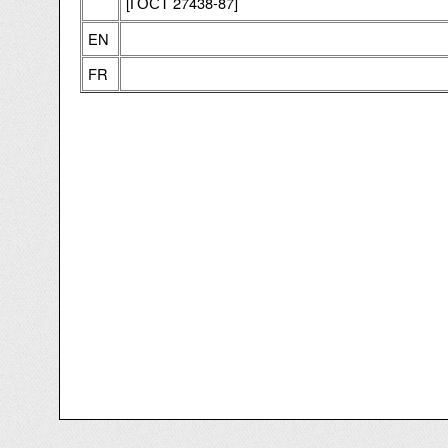
[ГОСТ 27438-87]
EN
FR