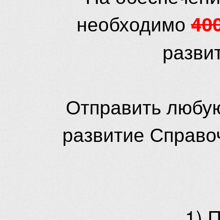
необходимо
40
разви
Отправить любую
развитие Справо
1) 