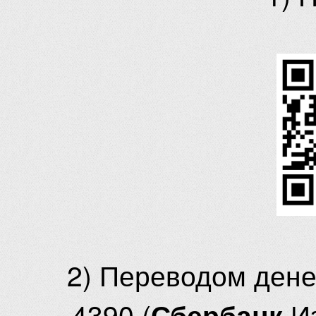
2) Переводом ден
4390 (
И
Сбербанк