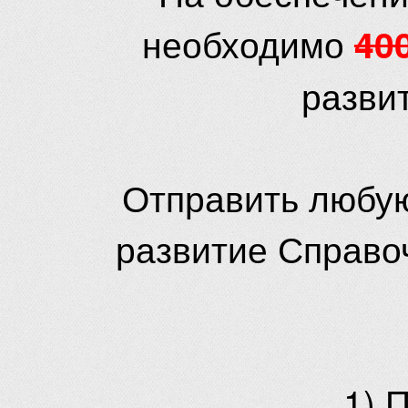
необходимо
40
разви
Отправить любую
развитие Справо
1) 