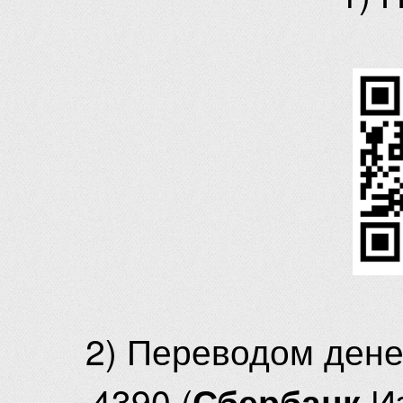
2) Переводом ден
4390 (
И
Сбербанк