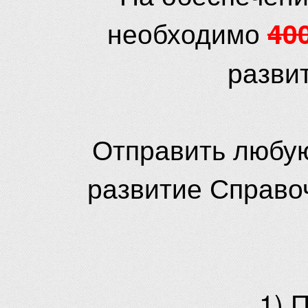
необходимо
40
разви
Отправить любую
развитие Справо
1) 