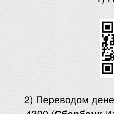
2) Переводом ден
4390 (
И
Сбербанк