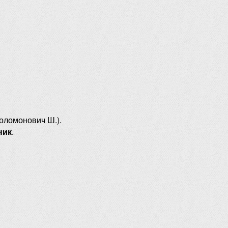
оломонович Ш.).
ник
.