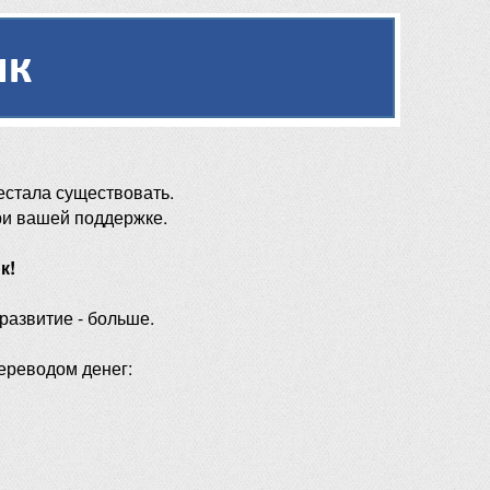
естала существовать.
ри вашей поддержке.
к!
 развитие - больше.
ереводом денег: