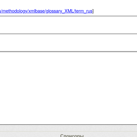
rus/methodology/xmlbase/glossary_XML/term_rus
]
Спонсоры