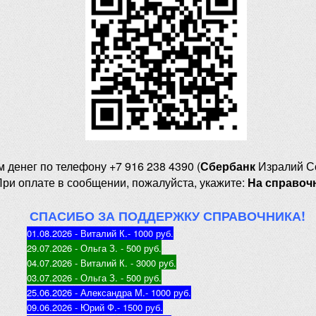
м денег
по телефону +7 916 238 4390 (
Сбербанк
Изралий С
При оплате в сообщении, пожалуйста, укажите:
На справоч
СПАСИБО ЗА ПОДДЕРЖКУ СПРАВОЧНИКА!
01.08.2026 - Виталий К.
- 1000 руб
.
29.07.2026 - Ольга З
. - 500 руб.
04.07.2026 - Виталий К
. - 3000 руб.
03.07.2026 - Ольга З
. - 500 руб.
25.06.2026 - Александра М.
- 1000 руб.
09.06.2026 - Юрий Ф.
- 1500 руб.