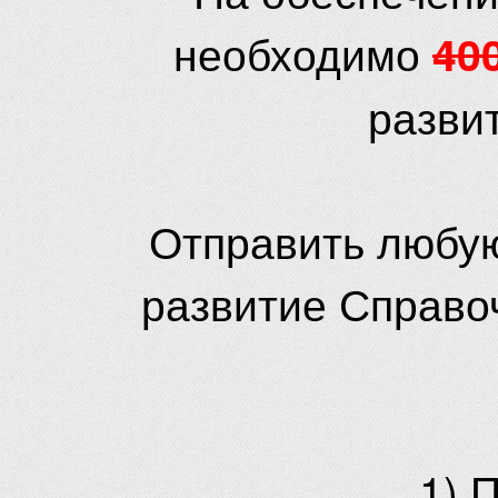
необходимо
40
разви
Отправить любую
развитие Справо
1) 