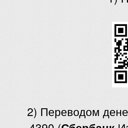
2) Переводом ден
4390 (
И
Сбербанк