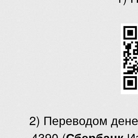
2) Переводом ден
4390 (
И
Сбербанк