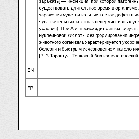
заражать] — инфекция, при которой патогенн
существовать длительное время в организме х
заражении чувствительных клеток дефектным
чувствительных клеток в непермиссивных ус
условия). При А.и. происходит синтез вирусн
нуклеиновой кислоты без формирования инфек
животного организма характеризуется укоро
болезни и быстрым исчезновением патологич
[В. З.Тарантул. Толковый биотехнологический
EN
FR