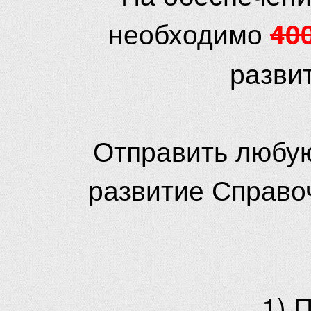
необходимо
40
разви
Отправить любую
развитие Справо
1) 