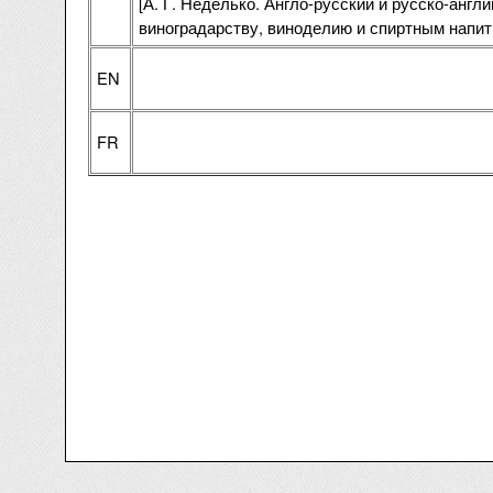
[А. Г. Неделько. Англо-русский и русско-англ
виноградарству, виноделию и спиртным напит
EN
FR