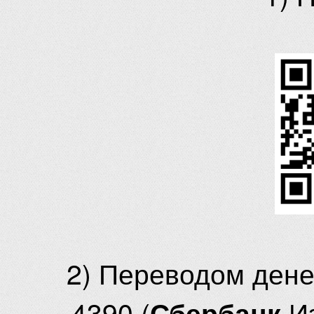
2) Переводом ден
4390 (
И
Сбербанк