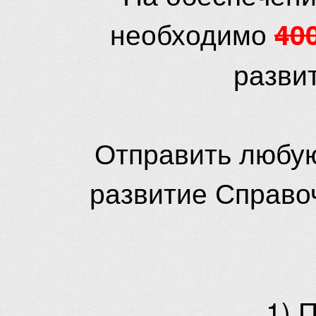
необходимо
40
разви
Отправить любую
развитие Справо
1) 