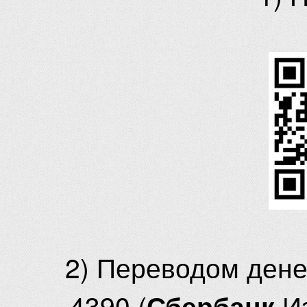
2) Переводом ден
4390 (
И
Сбербанк