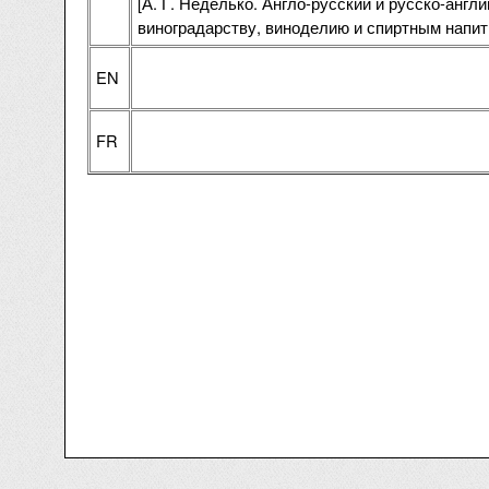
[А. Г. Неделько. Англо-русский и русско-англ
виноградарству, виноделию и спиртным напит
EN
FR