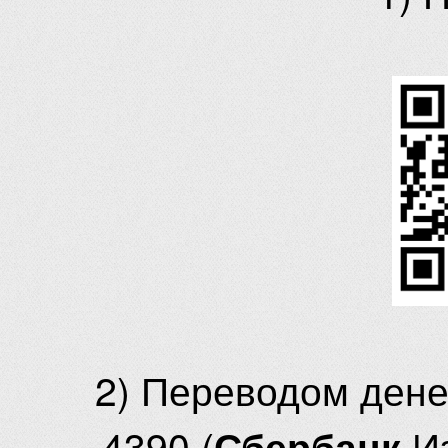
2) Переводом ден
4390 (
И
Сбербанк