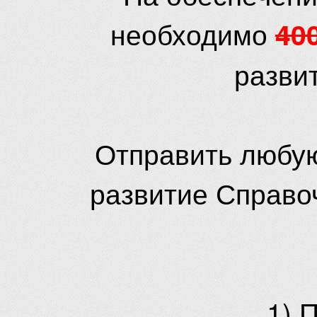
необходимо
40
разви
Отправить любую
развитие Справо
1) 