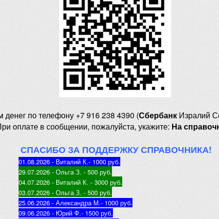
м денег
по телефону +7 916 238 4390 (
Сбербанк
Изралий С
При оплате в сообщении, пожалуйста, укажите:
На справоч
СПАСИБО ЗА ПОДДЕРЖКУ СПРАВОЧНИКА!
01.08.2026 - Виталий К.
- 1000 руб
.
29.07.2026 - Ольга З
. - 500 руб.
04.07.2026 - Виталий К
. - 3000 руб.
03.07.2026 - Ольга З
. - 500 руб.
25.06.2026 - Александра М.
- 1000 руб.
09.06.2026 - Юрий Ф.
- 1500 руб.