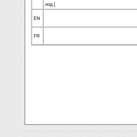
изд.]
EN
FR