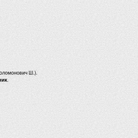
оломонович Ш.).
ник
.