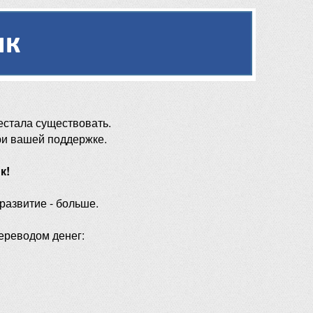
естала существовать.
ри вашей поддержке.
к!
 развитие - больше.
ереводом денег: