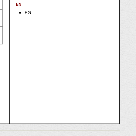
EN
EG