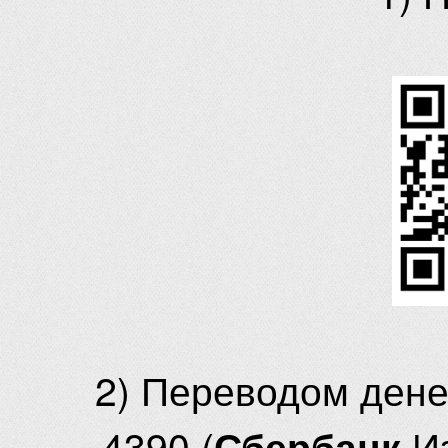
2) Переводом ден
4390 (
И
Сбербанк