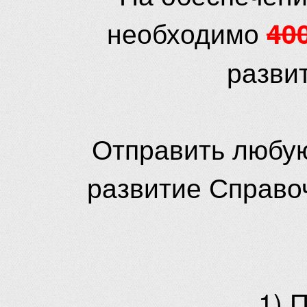
необходимо
40
разви
Отправить любую
развитие Справо
1) 