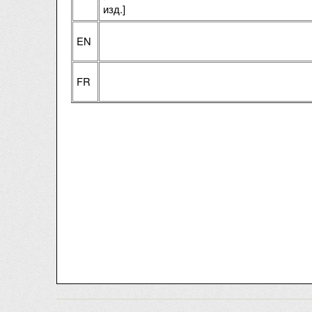
изд.]
EN
FR