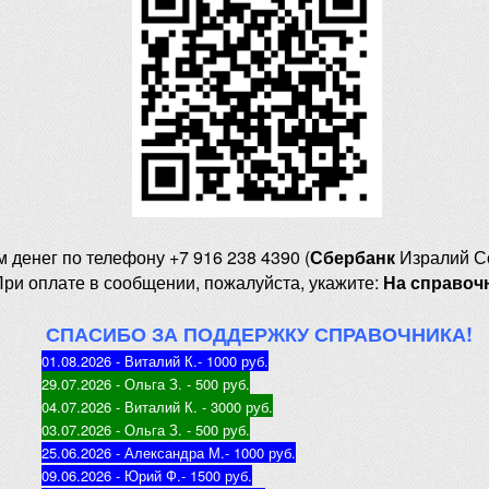
м денег
по телефону +7 916 238 4390 (
Сбербанк
Изралий С
При оплате в сообщении, пожалуйста, укажите:
На справоч
СПАСИБО ЗА ПОДДЕРЖКУ СПРАВОЧНИКА!
01.08.2026 - Виталий К.
- 1000 руб
.
29.07.2026 - Ольга З
. - 500 руб.
04.07.2026 - Виталий К
. - 3000 руб.
03.07.2026 - Ольга З
. - 500 руб.
25.06.2026 - Александра М.
- 1000 руб.
09.06.2026 - Юрий Ф.
- 1500 руб.