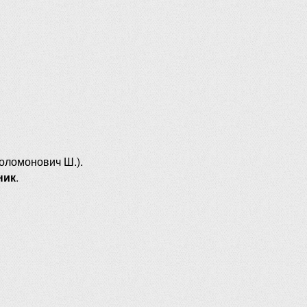
оломонович Ш.).
ник
.