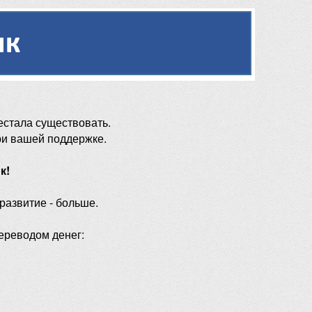
естала существовать.
ри вашей поддержке.
к!
 развитие - больше.
ереводом денег: